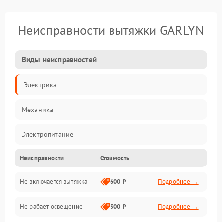
Неисправности вытяжки GARLYN
Виды неисправностей
Электрика
Механика
Электропитание
Неисправности
Стоимость
Вентиляция
Не включается вытяжка
600 ₽
Подробнее →
Освещение
Не рабает освещение
300 ₽
Подробнее →
Механические повреждения