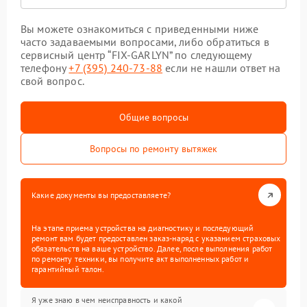
Вы можете ознакомиться с приведенными ниже
часто задаваемыми вопросами, либо обратиться в
сервисный центр “FIX-GARLYN” по следующему
телефону
+7 (395) 240-73-88
если не нашли ответ на
свой вопрос.
Общие вопросы
Вопросы по ремонту вытяжек
Какие документы вы предоставляете?
На этапе приема устройства на диагностику и последующий
ремонт вам будет предоставлен заказ-наряд с указанием страховых
обязательств на ваше устройство. Далее, после выполнения работ
по ремонту техники, вы получите акт выполненных работ и
гарантийный талон.
Я уже знаю в чем неисправность и какой