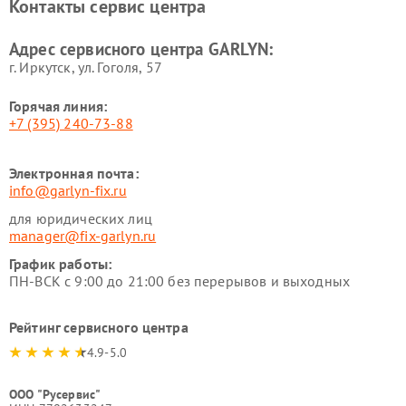
Контакты сервис центра
стеклоочистителей GARLYN
GARLYN
Ремонт парогенераторов
Ремонт проекторов GARLYN
Адрес сервисного центра GARLYN:
GARLYN
г. Иркутск, ул. ​Гоголя, 57
Горячая линия:
+7 (395) 240-73-88
Электронная почта:
info@garlyn-fix.ru
для юридических лиц
manager@fix-garlyn.ru
График работы:
ПН-ВСК с 9:00 до 21:00 без перерывов и выходных
Рейтинг сервисного центра
4.9-5.0
ООО "Русервис"