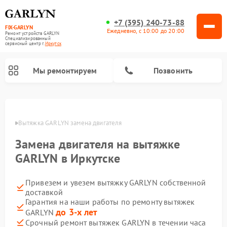
+7 (395) 240-73-88
FIX-GARLYN
Ежедневно, с 10:00 до 20:00
Ремонт устройств GARLYN
Специализированный
cервисный центр г.
Иркутск
Мы ремонтируем
Позвонить
утске
Вытяжка GARLYN замена двигателя
Замена двигателя на вытяжке
GARLYN в Иркутске
Привезем и увезем вытяжку GARLYN собственной
доставкой
Гарантия на наши работы по ремонту вытяжек
Ремонт посудомоечных машин GARLYN
Ремонт винных шкафов GARLYN
Ремонт роботов-стеклоочистителей GARLYN
Ремонт климатических комплексов GARLYN
Ремонт вертикальных пылесосов GARLYN
Ремонт роботов-пылесосов GARLYN
Ремонт микроволновых печей GARLYN
Ремонт парогенераторов GARLYN
до 3-х лет
GARLYN
Срочный ремонт вытяжек GARLYN в течении часа