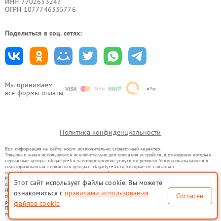
ИНН 7702633247
ОГРН 1077746335776
Поделиться в соц. сетях:
Мы принимаем
все формы оплаты
Политика конфиденциальности
Вся информация на сайте носит исключительно справочный характер.
Товарные знаки используются исключительно для описания устройств, в отношении которых
сервисные центры irk.garlyn-fix.ru предоставляют услуги по ремонту. Услуги оказываются в
неавторизованных сервисных центрах irk.garlyn-fix.ru, которые не связаны с
правообладателями товарных знаков или их официальными представителями.
Ремонт осуществляется для устройств, уже введенных в гражданский оборот в соответствии
Этот сайт использует файлы cookie. Вы можете
со статьей 1487 ГК РФ.
Использование товарных знаков не преследует цели индивидуализации услуг или введения
ознакомиться с
правилами использования
Согласен
потребителей в заблуждение, а служит для информирования о предоставляемых услугах по
файлов cookie
ремонту техники указанных брендов.
Представленная на сайте информация не является публичной офертой, определяемой
положениями Статьи 437(2) Гражданского кодекса РФ