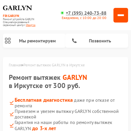
+7 (395) 240-73-88
FIX-GARLYN
Ежедневно, с 10:00 до 20:00
Ремонт устройств GARLYN
Специализированный
cервисный центр г.
Иркутск
Мы ремонтируем
Позвонить
Главная
Ремонт вытяжек GARLYN в Иркутске
Ремонт вытяжек
GARLYN
в Иркутске от 300 руб.
Бесплатная диагностика
даже при отказе от
ремонта
Привезем и увезем вытяжку GARLYN собственной
доставкой
Ремонт посудомоечных машин GARLYN
Ремонт винных шкафов GARLYN
Ремонт роботов-стеклоочистителей GARLYN
Ремонт климатических комплексов GARLYN
Ремонт вертикальных пылесосов GARLYN
Ремонт роботов-пылесосов GARLYN
Ремонт микроволновых печей GARLYN
Ремонт парогенераторов GARLYN
Гарантия на наши работы по ремонту вытяжек
до 3-х лет
GARLYN