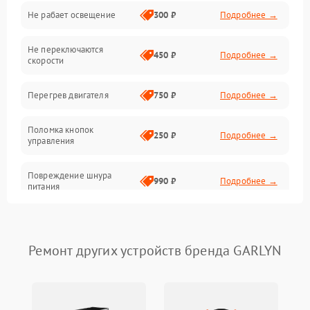
Не рабает освещение
300 ₽
Подробнее →
Механические повреждения
Не переключаются
Электроника
450 ₽
Подробнее →
скорости
Электрика/Механические
Перегрев двигателя
750 ₽
Подробнее →
Поломка кнопок
250 ₽
Подробнее →
управления
Повреждение шнура
990 ₽
Подробнее →
питания
Выбивает автомат при
550 ₽
Подробнее →
включении
Ремонт других устройств бренда GARLYN
Не ключается вытяжка
550 ₽
Подробнее →
Неисправность пускового
1000 ₽
Подробнее →