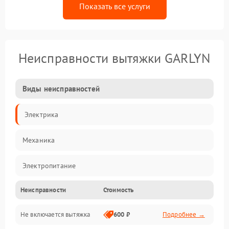
Показать все услуги
Неисправности вытяжки GARLYN
Виды неисправностей
Электрика
Механика
Электропитание
Неисправности
Стоимость
Вентиляция
Не включается вытяжка
600 ₽
Подробнее →
Освещение