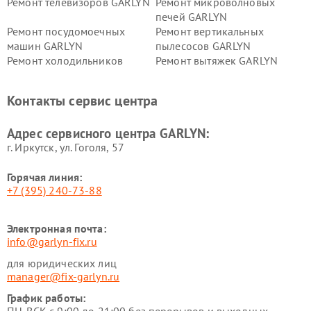
Ремонт телевизоров GARLYN
Ремонт микроволновых
печей GARLYN
Ремонт посудомоечных
Ремонт вертикальных
машин GARLYN
пылесосов GARLYN
Ремонт холодильников
Ремонт вытяжек GARLYN
GARLYN
Ремонт роботов-
Ремонт кондиционеров
Контакты сервис центра
стеклоочистителей GARLYN
GARLYN
Ремонт парогенераторов
Ремонт проекторов GARLYN
Адрес сервисного центра GARLYN:
GARLYN
г. Иркутск, ул. ​Гоголя, 57
Горячая линия:
+7 (395) 240-73-88
Электронная почта:
info@garlyn-fix.ru
для юридических лиц
manager@fix-garlyn.ru
График работы: