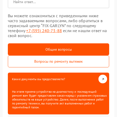
Вы можете ознакомиться с приведенными ниже
часто задаваемыми вопросами, либо обратиться в
сервисный центр “FIX-GARLYN” по следующему
телефону
+7 (395) 240-73-88
если не нашли ответ на
свой вопрос.
Общие вопросы
Вопросы по ремонту вытяжек
Какие документы вы предоставляете?
На этапе приема устройства на диагностику и последующий
ремонт вам будет предоставлен заказ-наряд с указанием страховых
обязательств на ваше устройство. Далее, после выполнения работ
по ремонту техники, вы получите акт выполненных работ и
гарантийный талон.