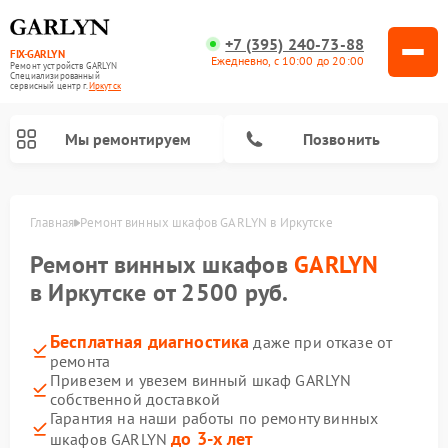
+7 (395) 240-73-88
FIX-GARLYN
Ежедневно, с 10:00 до 20:00
Ремонт устройств GARLYN
Специализированный
cервисный центр г.
Иркутск
Мы ремонтируем
Позвонить
Главная
Ремонт винных шкафов GARLYN в Иркутске
Ремонт винных шкафов
GARLYN
в Иркутске от 2500 руб.
Бесплатная диагностика
даже при отказе от
ремонта
Привезем и увезем винный шкаф GARLYN
собственной доставкой
Ремонт роботов-стеклоочистителей GARLYN
Ремонт климатических комплексов GARLYN
Ремонт посудомоечных машин GARLYN
Ремонт парогенераторов GARLYN
Ремонт вертикальных пылесосов GARLYN
Ремонт роботов-пылесосов GARLYN
Ремонт микроволновых печей GARLYN
Гарантия на наши работы по ремонту винных
до 3-х лет
шкафов GARLYN