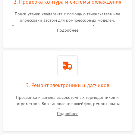
2. Проверка контура и системы охлаждения
Поиск утечек хладагента с помощью течеискателя или
опрессовки азотом для компрессорных моделей.
Диагностика термоэлектрических модулей, радиаторов и
Подробнее
кулеров на предмет перегрева или выхода из строя.
3. Ремонт электроники и датчиков
Прозвонка и замена высокоточных термодатчиков и
гигрометров. Восстановление шлейфов, ремонт платы
управления, отвечающей за поддержание микроклимата.
Подробнее
Проверка систем защиты от УФ-излучения и подсветки.