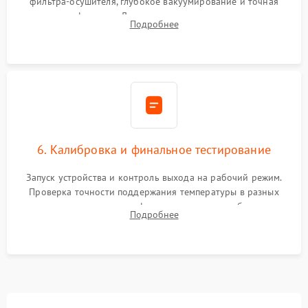
фильтра-осушителя, глубокое вакуумирование и точная
заправка фреоном. Для термоэлектрических — замена
Подробнее
термопасты и герметизация охлаждающего блока.
6. Калибровка и финальное тестирование
Запуск устройства и контроль выхода на рабочий режим.
Проверка точности поддержания температуры в разных
климатических зонах шкафа, оценка уровня стабильности
Подробнее
влажности и полного отсутствия вибраций корпуса.