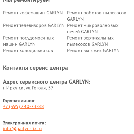
Ремонт кофемашин GARLYN
Ремонт роботов-пылесосов
GARLYN
Ремонт телевизоров GARLYN
Ремонт микроволновых
печей GARLYN
Ремонт посудомоечных
Ремонт вертикальных
машин GARLYN
пылесосов GARLYN
Ремонт холодильников
Ремонт вытяжек GARLYN
GARLYN
Ремонт роботов-
Ремонт кондиционеров
Контакты сервис центра
стеклоочистителей GARLYN
GARLYN
Ремонт парогенераторов
Ремонт проекторов GARLYN
Адрес сервисного центра GARLYN:
GARLYN
г. Иркутск, ул. ​Гоголя, 57
Горячая линия:
+7 (395) 240-73-88
Электронная почта:
info@garlyn-fix.ru