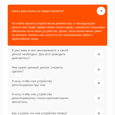
Какие документы вы предоставляете?
На этапе приема устройства на диагностику и последующий
ремонт вам будет предоставлен заказ-наряд с указанием страховых
обязательств на ваше устройство. Далее, после выполнения работ
по ремонту техники, вы получите акт выполненных работ и
гарантийный талон.
Я уже знаю в чем неисправность и какой
ремонт необходим. Для чего проводить
диагностику?
Мне нужен срочный ремонт. Сможете
сделать?
Я хочу, чтобы мое устройство
ремонтировали при мне.
Я хочу, чтобы мое устройство
ремонтировалось только оригинальными
запчастями.
Как я узнаю, что мое устройство готово?