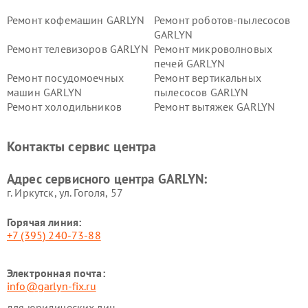
Ремонт кофемашин GARLYN
Ремонт роботов-пылесосов
GARLYN
Ремонт телевизоров GARLYN
Ремонт микроволновых
печей GARLYN
Ремонт посудомоечных
Ремонт вертикальных
машин GARLYN
пылесосов GARLYN
Ремонт холодильников
Ремонт вытяжек GARLYN
GARLYN
Ремонт роботов-
Ремонт кондиционеров
Контакты сервис центра
стеклоочистителей GARLYN
GARLYN
Ремонт парогенераторов
Ремонт проекторов GARLYN
Адрес сервисного центра GARLYN:
GARLYN
г. Иркутск, ул. ​Гоголя, 57
Горячая линия:
+7 (395) 240-73-88
Электронная почта:
info@garlyn-fix.ru
для юридических лиц