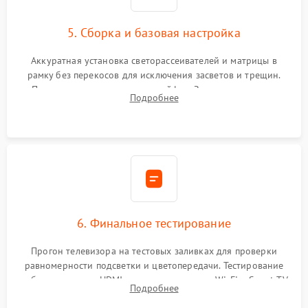
5. Сборка и базовая настройка
Аккуратная установка светорассеивателей и матрицы в
рамку без перекосов для исключения засветов и трещин.
Подключение внутренних шлейфов. Закрытие корпуса.
Подробнее
Сброс настроек и обновление программного обеспечения.
6. Финальное тестирование
Прогон телевизора на тестовых заливках для проверки
равномерности подсветки и цветопередачи. Тестирование
работы разъемов HDMI, динамиков, модуля Wi-Fi и Smart TV
Подробнее
в рабочем режиме в течение нескольких часов.