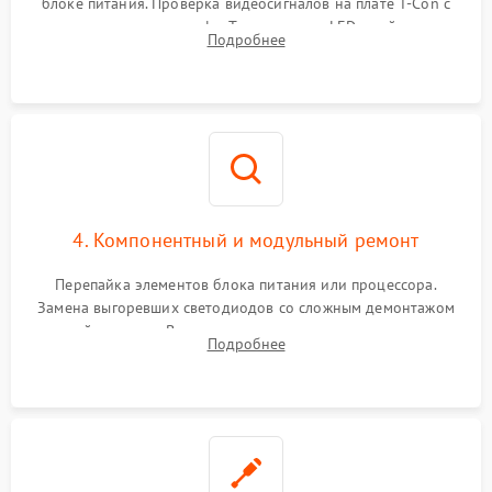
блоке питания. Проверка видеосигналов на плате T-Con с
помощью осциллографа. Тестирование LED-драйвера и
Подробнее
светодиодных планок подсветки мультиметром.
4. Компонентный и модульный ремонт
Перепайка элементов блока питания или процессора.
Замена выгоревших светодиодов со сложным демонтажом
хрупкой матрицы. Восстановление поврежденных дорожек,
Подробнее
прошивка микросхем памяти EEPROM