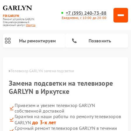
+7 (395) 240-73-88
FIX-GARLYN
Ежедневно, с 10:00 до 20:00
Ремонт устройств GARLYN
Специализированный
cервисный центр г.
Иркутск
Мы ремонтируем
Позвонить
утске
Телевизор GARLYN замена подсветки
Замена подсветки на телевизоре
GARLYN в Иркутске
Привезем и увезем телевизор GARLYN
собственной доставкой
Гарантия на наши работы по ремонту телевизоров
Ремонт вертикальных пылесосов GARLYN
Ремонт микроволновых печей GARLYN
Ремонт винных шкафов GARLYN
Ремонт роботов-стеклоочистителей GARLYN
Ремонт климатических комплексов GARLYN
Ремонт роботов-пылесосов GARLYN
Ремонт посудомоечных машин GARLYN
Ремонт парогенераторов GARLYN
до 3-х лет
GARLYN
Срочный ремонт телевизоров GARLYN в течении