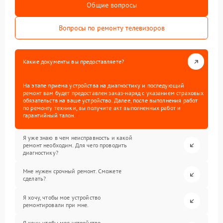
Общие вопросы
Вопросы по ремонту телевизоров
Какие документы вы предоставляете?
На этапе приема устройства на диагностику и последующий
ремонт вам будет предоставлен заказ-наряд с указанием страховых
обязательств на ваше устройство. Далее, после выполнения работ
по ремонту техники, вы получите акт выполненных работ и
гарантийный талон.
Я уже знаю в чем неисправность и какой
ремонт необходим. Для чего проводить
диагностику?
Мне нужен срочный ремонт. Сможете
сделать?
Я хочу, чтобы мое устройство
ремонтировали при мне.
Я хочу, чтобы мое устройство