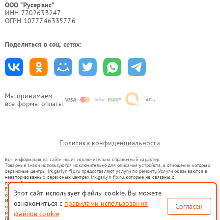
ООО "Русервис"
ИНН 7702633247
ОГРН 1077746335776
Поделиться в соц. сетях:
Мы принимаем
все формы оплаты
Политика конфиденциальности
Вся информация на сайте носит исключительно справочный характер.
Товарные знаки используются исключительно для описания устройств, в отношении которых
сервисные центры irk.garlyn-fix.ru предоставляют услуги по ремонту. Услуги оказываются в
неавторизованных сервисных центрах irk.garlyn-fix.ru, которые не связаны с
правообладателями товарных знаков или их официальными представителями.
Ремонт осуществляется для устройств, уже введенных в гражданский оборот в соответствии
Этот сайт использует файлы cookie. Вы можете
со статьей 1487 ГК РФ.
Использование товарных знаков не преследует цели индивидуализации услуг или введения
ознакомиться с
правилами использования
Согласен
потребителей в заблуждение, а служит для информирования о предоставляемых услугах по
файлов cookie
ремонту техники указанных брендов.
Представленная на сайте информация не является публичной офертой, определяемой