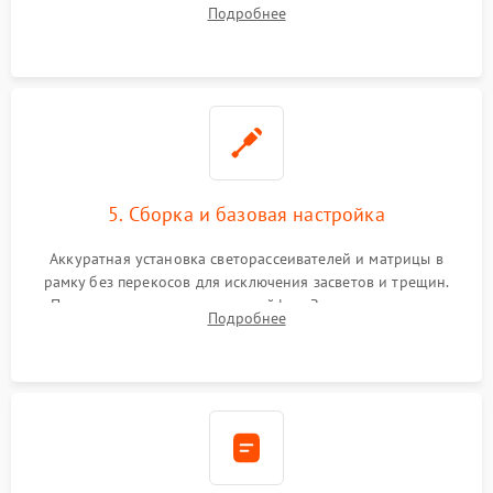
хрупкой матрицы. Восстановление поврежденных дорожек,
Подробнее
прошивка микросхем памяти EEPROM
5. Сборка и базовая настройка
Аккуратная установка светорассеивателей и матрицы в
рамку без перекосов для исключения засветов и трещин.
Подключение внутренних шлейфов. Закрытие корпуса.
Подробнее
Сброс настроек и обновление программного обеспечения.