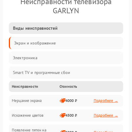
Неисправности телевизора
GARLYN
Виды неисправностей
Экран и изображение
Электроника
Smart TV и программные сбои
Неисправности
Стоимость
Питание и запуск
Мерцание экрана
4000 ₽
Подробнее →
Подсветка и LED-модули
Искажение цветов
4500 ₽
Подробнее →
Звук и аудиосистема
Появление пятен на
Сигнал и приём каналов