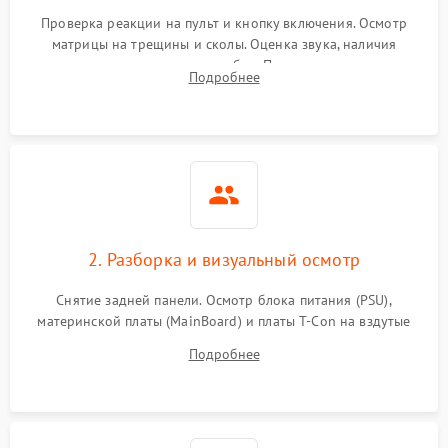
Проверка реакции на пульт и кнопку включения. Осмотр
матрицы на трещины и сколы. Оценка звука, наличия
подсветки и индикаторов ошибок. Подключение тестовых
Подробнее
источников сигнала для выявления симптомов поломки.
2. Разборка и визуальный осмотр
Снятие задней панели. Осмотр блока питания (PSU),
материнской платы (MainBoard) и платы T-Con на вздутые
конденсаторы, прогары, окисления и микротрещины.
Подробнее
Проверка надежности фиксации и целостности шлейфов.