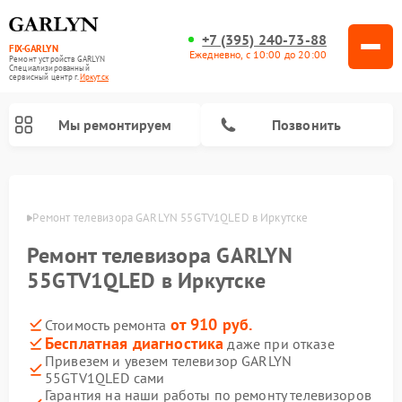
+7 (395) 240-73-88
FIX-GARLYN
Ежедневно, с 10:00 до 20:00
Ремонт устройств GARLYN
Специализированный
cервисный центр г.
Иркутск
Мы ремонтируем
Позвонить
утске
Ремонт телевизора GARLYN 55GTV1QLED в Иркутске
Ремонт телевизора GARLYN
55GTV1QLED в Иркутске
от 910 руб.
Стоимость ремонта
Бесплатная диагностика
даже при отказе
Привезем и увезем телевизор GARLYN
Ремонт вертикальных пылесосов GARLYN
Ремонт микроволновых печей GARLYN
Ремонт винных шкафов GARLYN
Ремонт роботов-стеклоочистителей GARLYN
Ремонт климатических комплексов GARLYN
Ремонт роботов-пылесосов GARLYN
Ремонт посудомоечных машин GARLYN
Ремонт парогенераторов GARLYN
55GTV1QLED сами
Гарантия на наши работы по ремонту телевизоров