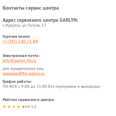
Ремонт роботов-
Ремонт кондиционеров
Контакты сервис центра
стеклоочистителей GARLYN
GARLYN
Ремонт парогенераторов
Ремонт проекторов GARLYN
Адрес сервисного центра GARLYN:
GARLYN
г. Иркутск, ул. ​Гоголя, 57
Горячая линия:
+7 (395) 240-73-88
Электронная почта:
info@garlyn-fix.ru
для юридических лиц
manager@fix-garlyn.ru
График работы:
ПН-ВСК с 9:00 до 21:00 без перерывов и выходных
Рейтинг сервисного центра
4.9-5.0