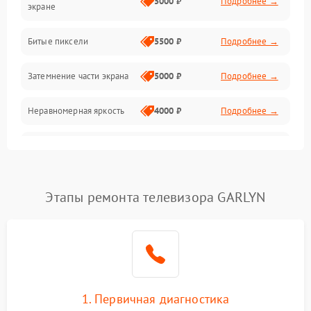
5000 ₽
Подробнее →
экране
Разъёмы и интерфейсы
Битые пиксели
5500 ₽
Подробнее →
Механические повреждения
Затемнение части экрана
5000 ₽
Подробнее →
Программное обеспечение
Неравномерная яркость
4000 ₽
Подробнее →
Корпус и механика
Выгорание матрицы
6000 ₽
Подробнее →
Пульт и управление
Этапы ремонта телевизора GARLYN
Сеть и подключения
Аудио
Сетевая
1. Первичная диагностика