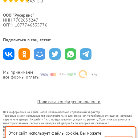
4.9-5.0
ООО "Русервис"
ИНН 7702633247
ОГРН 1077746335776
Поделиться в соц. сетях:
Мы принимаем
все формы оплаты
Политика конфиденциальности
Вся информация на сайте носит исключительно справочный характер.
Товарные знаки используются исключительно для описания устройств, в отношении которых
сервисные центры irk.garlyn-fix.ru предоставляют услуги по ремонту. Услуги оказываются в
неавторизованных сервисных центрах irk.garlyn-fix.ru, которые не связаны с
правообладателями товарных знаков или их официальными представителями.
Ремонт осуществляется для устройств, уже введенных в гражданский оборот в соответствии
Этот сайт использует файлы cookie. Вы можете
со статьей 1487 ГК РФ.
Использование товарных знаков не преследует цели индивидуализации услуг или введения