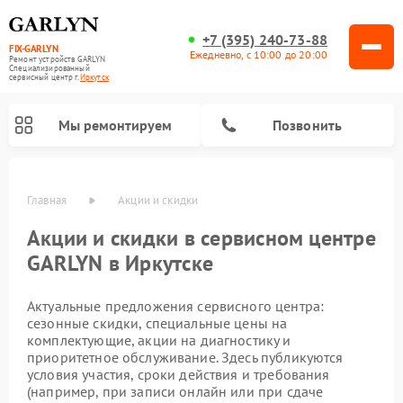
+7 (395) 240-73-88
FIX-GARLYN
Ежедневно, с 10:00 до 20:00
Ремонт устройств GARLYN
Специализированный
cервисный центр г.
Иркутск
Мы ремонтируем
Позвонить
Главная
Акции и скидки
Акции и скидки в сервисном центре
GARLYN в Иркутске
Актуальные предложения сервисного центра:
сезонные скидки, специальные цены на
комплектующие, акции на диагностику и
приоритетное обслуживание. Здесь публикуются
Ремонт роботов-стеклоочистителей GARLYN
Ремонт климатических комплексов GARLYN
Ремонт посудомоечных машин GARLYN
Ремонт парогенераторов GARLYN
Ремонт вертикальных пылесосов GARLYN
Ремонт роботов-пылесосов GARLYN
Ремонт микроволновых печей GARLYN
Ремонт винных шкафов GARLYN
условия участия, сроки действия и требования
(например, при записи онлайн или при сдаче