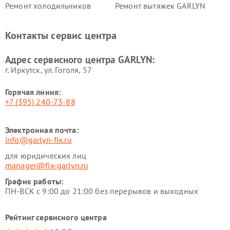
Ремонт холодильников
Ремонт вытяжек GARLYN
GARLYN
Ремонт роботов-
Ремонт кондиционеров
Контакты сервис центра
стеклоочистителей GARLYN
GARLYN
Ремонт парогенераторов
Ремонт проекторов GARLYN
Адрес сервисного центра GARLYN:
GARLYN
г. Иркутск, ул. ​Гоголя, 57
Горячая линия:
+7 (395) 240-73-88
Электронная почта:
info@garlyn-fix.ru
для юридических лиц
manager@fix-garlyn.ru
График работы:
ПН-ВСК с 9:00 до 21:00 без перерывов и выходных
Рейтинг сервисного центра