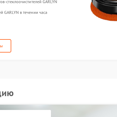
тов-стеклоочистителей GARLYN
й GARLYN в течении часа
ны
цию