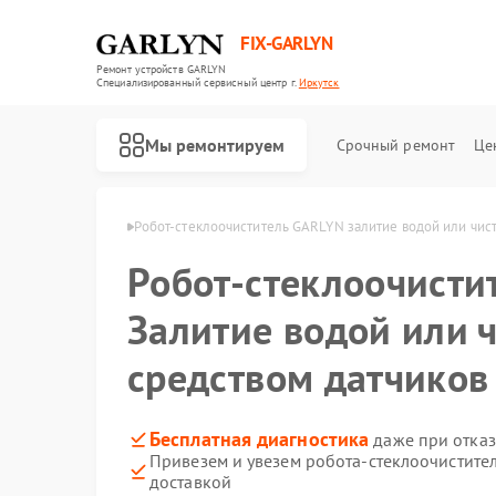
FIX-GARLYN
Ремонт устройств GARLYN
Специализированный cервисный центр г.
Иркутск
Мы ремонтируем
Срочный ремонт
Це
 GARLYN в Иркутске
Робот-стеклоочиститель GARLYN залитие водой или чис
Робот-стеклоочисти
Залитие водой или 
средством датчиков
Бесплатная диагностика
даже при отказ
Привезем и увезем робота-стеклоочистите
доставкой
Ремонт роботов-пылесосов GARLYN
Ремонт микроволновых печей GARLYN
Ремонт посудомоечных машин GARLYN
Ремонт вертикальных пылесосов GARLYN
Ремонт холодильников GARLYN
Ремонт кондиционеров GARLYN
Ремонт парогенераторов GARLYN
Ремонт климатических комплексов GARLYN
Ремонт винных шкафов GARLYN