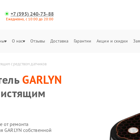
+7 (395) 240-73-88
Ежедневно, с 10:00 до 20:00
ны
О нас
Отзывы
Доставка
Гарантии
Акции и скидки
Зая
тящим средством датчиков
тель
GARLYN
чистящим
е от ремонта
ля GARLYN собственной