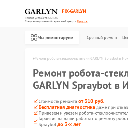
FIX-GARLYN
Ремонт устройств GARLYN
Специализированный cервисный центр г.
Иркутск
Мы ремонтируем
Срочный ремонт
Це
 GARLYN в Иркутске
Ремонт робота-стеклоочистителя GARLYN Spraybot в Ирк
Ремонт робота-стек
GARLYN Spraybot в 
от 310 руб.
Стоимость ремонта
Бесплатная диагностика
даже при отказ
Привезем и увезем робота-стеклоочистите
Гарантия на наши работы по ремонту робо
до 3-х лет
Spraybot
Ремонт роботов-пылесосов GARLYN
Ремонт микроволновых печей GARLYN
Ремонт посудомоечных машин GARLYN
Ремонт вертикальных пылесосов GARLYN
Ремонт холодильников GARLYN
Ремонт кондиционеров GARLYN
Ремонт парогенераторов GARLYN
Ремонт климатических комплексов GARLYN
Ремонт винных шкафов GARLYN