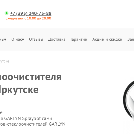
+7 (395) 240-73-88
Ежедневно, с 10:00 до 20:00
ны
О нас
Отзывы
Доставка
Гарантии
Акции и скидки
Зая
утске
лоочистителя
Иркутске
е
ля GARLYN Spraybot сами
тов-стеклоочистителей GARLYN