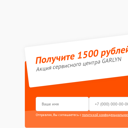
Получите 1500 рубле
Акция сервисного центра GARLYN
Отправляя, Вы соглашаетесь с
политикой конфиденциально