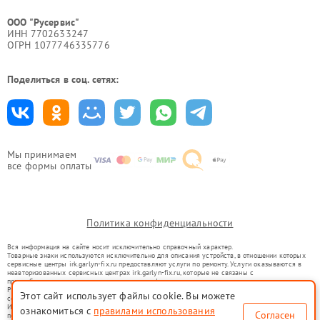
ООО "Русервис"
ИНН 7702633247
ОГРН 1077746335776
Поделиться в соц. сетях:
Мы принимаем
все формы оплаты
Политика конфиденциальности
Вся информация на сайте носит исключительно справочный характер.
Товарные знаки используются исключительно для описания устройств, в отношении которых
сервисные центры irk.garlyn-fix.ru предоставляют услуги по ремонту. Услуги оказываются в
неавторизованных сервисных центрах irk.garlyn-fix.ru, которые не связаны с
правообладателями товарных знаков или их официальными представителями.
Ремонт осуществляется для устройств, уже введенных в гражданский оборот в соответствии
Этот сайт использует файлы cookie. Вы можете
со статьей 1487 ГК РФ.
Использование товарных знаков не преследует цели индивидуализации услуг или введения
ознакомиться с
правилами использования
Согласен
потребителей в заблуждение, а служит для информирования о предоставляемых услугах по