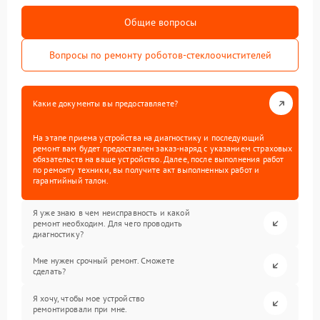
Общие вопросы
Вопросы по ремонту роботов-стеклоочистителей
Какие документы вы предоставляете?
На этапе приема устройства на диагностику и последующий
ремонт вам будет предоставлен заказ-наряд с указанием страховых
обязательств на ваше устройство. Далее, после выполнения работ
по ремонту техники, вы получите акт выполненных работ и
гарантийный талон.
Я уже знаю в чем неисправность и какой
ремонт необходим. Для чего проводить
диагностику?
Мне нужен срочный ремонт. Сможете
сделать?
Я хочу, чтобы мое устройство
ремонтировали при мне.