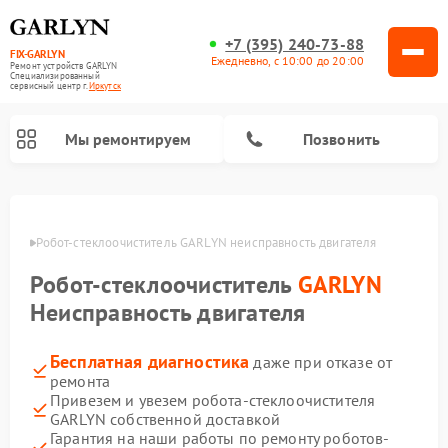
+7 (395) 240-73-88
FIX-GARLYN
Ежедневно, с 10:00 до 20:00
Ремонт устройств GARLYN
Специализированный
cервисный центр г.
Иркутск
Мы ремонтируем
Позвонить
утске
Робот-стеклоочиститель GARLYN неисправность двигателя
Робот-стеклоочиститель
GARLYN
Неисправность двигателя
Бесплатная диагностика
даже при отказе от
ремонта
Привезем и увезем робота-стеклоочистителя
Ремонт посудомоечных машин GARLYN
Ремонт винных шкафов GARLYN
Ремонт климатических комплексов GARLYN
Ремонт вертикальных пылесосов GARLYN
Ремонт роботов-пылесосов GARLYN
Ремонт микроволновых печей GARLYN
Ремонт парогенераторов GARLYN
GARLYN собственной доставкой
Гарантия на наши работы по ремонту роботов-