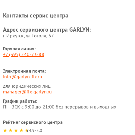
GARLYN
Ремонт роботов-
Ремонт кондиционеров
Контакты сервис центра
стеклоочистителей GARLYN
GARLYN
Ремонт парогенераторов
Ремонт проекторов GARLYN
Адрес сервисного центра GARLYN:
GARLYN
г. Иркутск, ул. ​Гоголя, 57
Горячая линия:
+7 (395) 240-73-88
Электронная почта:
info@garlyn-fix.ru
для юридических лиц
manager@fix-garlyn.ru
График работы:
ПН-ВСК с 9:00 до 21:00 без перерывов и выходных
Рейтинг сервисного центра
4.9-5.0