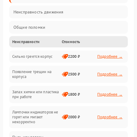
Неисправность движения
Общие поломки
Неисправности
Стоимость
Неисправность датчиков
Сильно греется корпус
2200 ₽
Подробнее →
Неисправность программного обеспечения
Появление трещин на
Проблемы с сигналом
2500 ₽
Подробнее →
корпуса
Неисправность резервуаров и систем подачи воды
Запах химии или пластика
1800 ₽
Подробнее →
при работе
Проблемы с механикой
Лампочки индикаторов не
горят или мигают
2000 ₽
Подробнее →
Батарея
некорректно
Режим работы