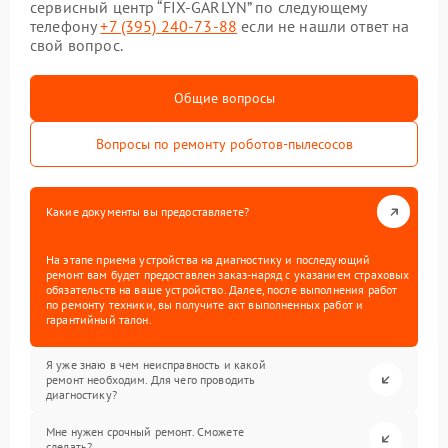
сервисный центр “FIX-GARLYN” по следующему
телефону
+7 (395) 240-73-88
если не нашли ответ на
свой вопрос.
Общие вопросы
Вопросы по ремонту роботов-пылесосов
Какие документы вы предоставляете?
На этапе приема устройства на диагностику и последующий
ремонт вам будет предоставлен заказ-наряд с указанием страховых
обязательств на ваше устройство. Далее, после выполнения работ
по ремонту техники, вы получите акт выполненных работ и
гарантийный талон.
Я уже знаю в чем неисправность и какой
ремонт необходим. Для чего проводить
диагностику?
Мне нужен срочный ремонт. Сможете
сделать?