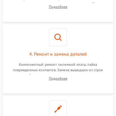
тестирование приводных моторов колес и турбины
Подробнее
всасывания. Оценка состояния оптических и инфракрасных
датчиков, а также механизма лазерного дальномера.
4. Ремонт и замена деталей
Компонентный ремонт системной платы, пайка
поврежденных контактов. Замена вышедших из строя
двигателей, изношенного аккумулятора, неисправного
Подробнее
лидара или помпы подачи воды. Восстановление шлейфов и
устранение последствий попадания влаги.