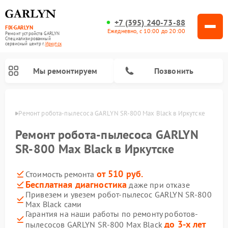
+7 (395) 240-73-88
FIX-GARLYN
Ежедневно, с 10:00 до 20:00
Ремонт устройств GARLYN
Специализированный
cервисный центр г.
Иркутск
Мы ремонтируем
Позвонить
утске
Ремонт робота-пылесоса GARLYN SR-800 Max Black в Иркутске
Ремонт робота-пылесоса GARLYN
SR-800 Max Black в Иркутске
от 510 руб.
Стоимость ремонта
Бесплатная диагностика
даже при отказе
Привезем и увезем робот-пылесос GARLYN SR-800
Max Black сами
Ремонт вертикальных пылесосов GARLYN
Ремонт микроволновых печей GARLYN
Ремонт винных шкафов GARLYN
Ремонт роботов-стеклоочистителей GARLYN
Ремонт климатических комплексов GARLYN
Ремонт посудомоечных машин GARLYN
Ремонт парогенераторов GARLYN
Гарантия на наши работы по ремонту роботов-
до 3-х лет
пылесосов GARLYN SR-800 Max Black