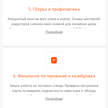
5. Сборка и профилактика
Аккуратный монтаж всех узлов в корпус. Смазка шестерней
редукторов силиконовой смазкой для снижения шума.
Установка новых расходных материалов (HEPA-фильтров,
Подробнее
микрофибры, щеток). Надежная фиксация разъемов и
проверка герметичности водяного контура.
6. Финальное тестирование и калибровка
Запуск робота на тестовом стенде. Проверка построения
карты помещения, корректности навигации и обхода
препятствий. Оценка силы всасывания и работы турбины.
Подробнее
Тестирование автоматического возврата на док-станцию и
процесса зарядки.