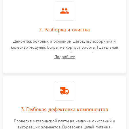
2. Разборка и очистка
Демонтаж боковых и основной щеток, пылесборника и
колесных модулей. Вскрытие корпуса робота. Тщательная
очистка внутренних полостей, шестерней и плат от
Подробнее
скопившейся пыли, волос и шерсти животных с
использованием сжатого воздуха и щеток.
3. Глубокая дефектовка компонентов
Проверка материнской платы на наличие окислений и
выгоревших элементов. Прозвонка цепей питания,