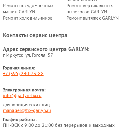
Ремонт посудомоечных
Ремонт вертикальных
машин GARLYN
пылесосов GARLYN
Ремонт холодильников
Ремонт вытяжек GARLYN
GARLYN
Ремонт роботов-
Ремонт кондиционеров
Контакты сервис центра
стеклоочистителей GARLYN
GARLYN
Ремонт парогенераторов
Ремонт проекторов GARLYN
Адрес сервисного центра GARLYN:
GARLYN
г. Иркутск, ул. ​Гоголя, 57
Горячая линия:
+7 (395) 240-73-88
Электронная почта:
info@garlyn-fix.ru
для юридических лиц
manager@fix-garlyn.ru
График работы:
ПН-ВСК с 9:00 до 21:00 без перерывов и выходных