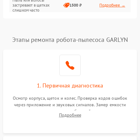
Пыль или волосы
застревают в щетках
1500 ₽
Подробнее →
слишком часто
Программные сбои
Этапы ремонта робота-пылесоса GARLYN
1. Первичная диагностика
Осмотр корпуса, щеток и колес. Проверка кодов ошибок
через приложение и звуковых сигналов. Замер емкости
аккумулятора и тестирование базовой станции зарядки.
Подробнее
Оценка работы лидара, бампера и датчиков падения для
локализации неисправности.