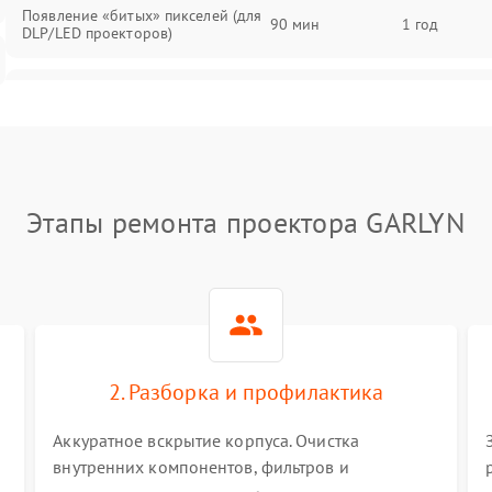
Появление «битых» пикселей (для
90 мин
1 год
DLP/LED проекторов)
Залипание изображения (image
85 мин
1 год
retention)
Нестабильная яркость или
80 мин
1 год
контраст
Этапы ремонта проектора GARLYN
Неравномерная подсветка экрана
85 мин
1 год
Не работает автоматическая
80 мин
1 год
коррекция трапеции (Keystone)
2. Разборка и профилактика
Проблемы с масштабированием
80 мин
1 год
изображения
Аккуратное вскрытие корпуса. Очистка
внутренних компонентов, фильтров и