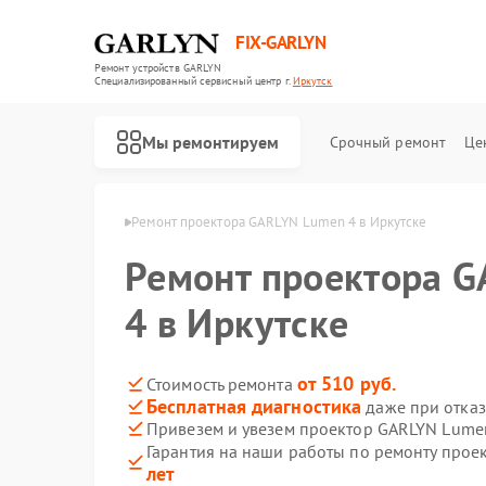
FIX-GARLYN
Ремонт устройств GARLYN
Специализированный cервисный центр г.
Иркутск
Мы ремонтируем
Срочный ремонт
Це
 GARLYN в Иркутске
Ремонт проектора GARLYN Lumen 4 в Иркутске
Ремонт проектора 
4 в Иркутске
от 510 руб.
Стоимость ремонта
Бесплатная диагностика
даже при отказ
Привезем и увезем проектор GARLYN Lume
Гарантия на наши работы по ремонту про
лет
Ремонт роботов-пылесосов GARLYN
Ремонт микроволновых печей GARLYN
Ремонт посудомоечных машин GARLYN
Ремонт вертикальных пылесосов GARLYN
Ремонт холодильников GARLYN
Ремонт роботов-стеклоочистителей GARLYN
Ремонт кондиционеров GARLYN
Ремонт парогенераторов GARLYN
Ремонт климатических комплексов GARLYN
Ремонт винных шкафов GARLYN