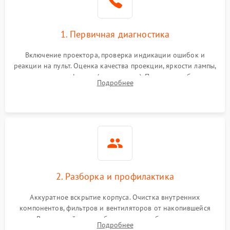
1. Первичная диагностика
Включение проектора, проверка индикации ошибок и
реакции на пульт. Оценка качества проекции, яркости лампы,
наличия артефактов (точки, пятна). Проверка работы
Подробнее
системы охлаждения по уровню шума вентиляторов.
2. Разборка и профилактика
Аккуратное вскрытие корпуса. Очистка внутренних
компонентов, фильтров и вентиляторов от накопившейся
пыли. Визуальный осмотр блока питания, балласта лампы и
Подробнее
материнской платы на наличие прогаров или вздутых