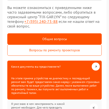
Вы можете ознакомиться с приведенными ниже
часто задаваемыми вопросами, либо обратиться в
сервисный центр “FIX-GARLYN” по следующему
телефону
+7 (395) 240-73-88
если не нашли ответ на
свой вопрос.
Общие вопросы
Вопросы по ремонту проекторов
Какие документы вы предоставляете?
На этапе приема устройства на диагностику и последующий
ремонт вам будет предоставлен заказ-наряд с указанием страховых
обязательств на ваше устройство. Далее, после выполнения работ
по ремонту техники, вы получите акт выполненных работ и
гарантийный талон.
Я уже знаю в чем неисправность и какой
ремонт необходим. Для чего проводить