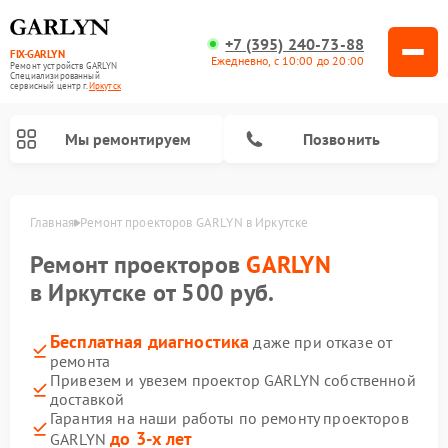
+7 (395) 240-73-88
FIX-GARLYN
Ежедневно, с 10:00 до 20:00
Ремонт устройств GARLYN
Специализированный
cервисный центр г.
Иркутск
Мы ремонтируем
Позвонить
Главная
Ремонт проекторов GARLYN в Иркутске
Ремонт проекторов
GARLYN
в Иркутске от 500 руб.
Бесплатная диагностика
даже при отказе от
ремонта
Привезем и увезем проектор GARLYN собственной
доставкой
Ремонт роботов-стеклоочистителей GARLYN
Ремонт посудомоечных машин GARLYN
Ремонт парогенераторов GARLYN
Ремонт винных шкафов GARLYN
Ремонт климатических комплексов GARLYN
Ремонт вертикальных пылесосов GARLYN
Ремонт роботов-пылесосов GARLYN
Ремонт микроволновых печей GARLYN
Гарантия на наши работы по ремонту проекторов
до 3-х лет
GARLYN