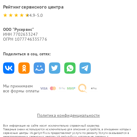
Рейтинг сервисного центра
4.9-5.0
ООО "Русервис"
ИНН 7702633247
ОГРН 1077746335776
Поделиться в соц. сетях:
Мы принимаем
все формы оплаты
Политика конфиденциальности
Вся информация на сайте носит исключительно справочный характер.
Товарные знаки используются исключительно для описания устройств, в отношении которых
сервисные центры irk.garlyn-fix.ru предоставляют услуги по ремонту. Услуги оказываются в
неавторизованных сервисных центрах irk.garlyn-fix.ru, которые не связаны с