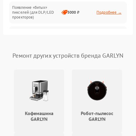
Появление «битых»
пикселей (для DLP/LED
5000 ₽
Подробнее →
проекторов)
Залипание изображения
4500 ₽
Подробнее →
(image retention)
Нестабильная яркость или
Ремонт других устройств бренда GARLYN
4000 ₽
Подробнее →
контраст
Неравномерная подсветка
4500 ₽
Подробнее →
экрана
Не работает
автоматическая коррекция
3000 ₽
Подробнее →
трапеции (Keystone)
Кофемашина
Робот-пылесос
Проблемы с
GARLYN
GARLYN
масштабированием
3500 ₽
Подробнее →
изображения