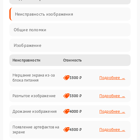
Неисправность изображения
Общие поломки
Изображение
Неисправности
Стоимость
Лампа подсветки
Мерцание экрана из-за
Неисправность управления и интерфейсов
3500 ₽
Подробнее →
блока питания
Прочие неисправности
Размытое изображение
3500 ₽
Подробнее →
Режим работы
Дрожание изображения
4000 ₽
Подробнее →
Неисправность звука
Появление артефактов на
4500 ₽
Подробнее →
экране