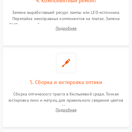
4. Компонентный ремонт
Замена выработавшей ресурс лампы или LED-источника.
Перепайка неисправных компонентов на платах. Замена
DMD-чипа при битых пикселях, установка нового цветового
Подробнее
колеса или восстановление сгоревших поляризационных
пленок.
5. Сборка и юстировка оптики
Сборка оптического тракта в беспылевой среде. Точная
юстировка линз и матриц для правильного сведения цветов
и устранения размытия. Надежное подключение всех
Подробнее
шлейфов, установка датчиков и закрытие корпуса
устройства.