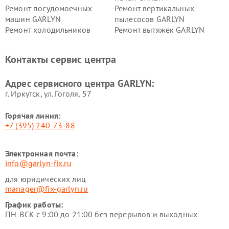
Ремонт посудомоечных
Ремонт вертикальных
машин GARLYN
пылесосов GARLYN
Ремонт холодильников
Ремонт вытяжек GARLYN
GARLYN
Ремонт роботов-
Ремонт кондиционеров
Контакты сервис центра
стеклоочистителей GARLYN
GARLYN
Ремонт парогенераторов
Ремонт проекторов GARLYN
Адрес сервисного центра GARLYN:
GARLYN
г. Иркутск, ул. ​Гоголя, 57
Горячая линия:
+7 (395) 240-73-88
Электронная почта:
info@garlyn-fix.ru
для юридических лиц
manager@fix-garlyn.ru
График работы:
ПН-ВСК с 9:00 до 21:00 без перерывов и выходных