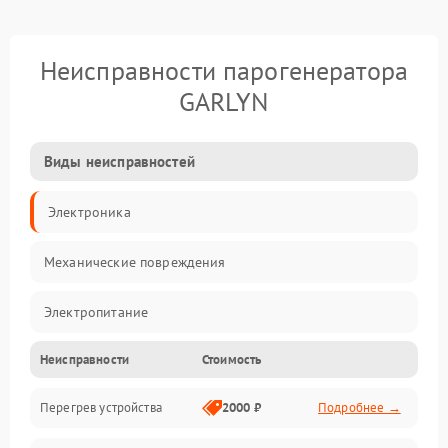
Неисправности парогенератора
GARLYN
Виды неисправностей
Электроника
Механические повреждения
Электропитание
Неисправности
Стоимость
Парообразование
Перегрев устройства
2000 ₽
Подробнее →
Герметичность