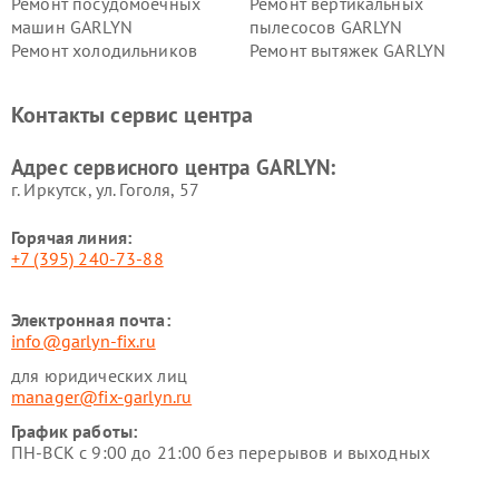
Ремонт посудомоечных
Ремонт вертикальных
машин GARLYN
пылесосов GARLYN
Ремонт холодильников
Ремонт вытяжек GARLYN
GARLYN
Ремонт роботов-
Ремонт кондиционеров
Контакты сервис центра
стеклоочистителей GARLYN
GARLYN
Ремонт парогенераторов
Ремонт проекторов GARLYN
Адрес сервисного центра GARLYN:
GARLYN
г. Иркутск, ул. ​Гоголя, 57
Горячая линия:
+7 (395) 240-73-88
Электронная почта:
info@garlyn-fix.ru
для юридических лиц
manager@fix-garlyn.ru
График работы:
ПН-ВСК с 9:00 до 21:00 без перерывов и выходных