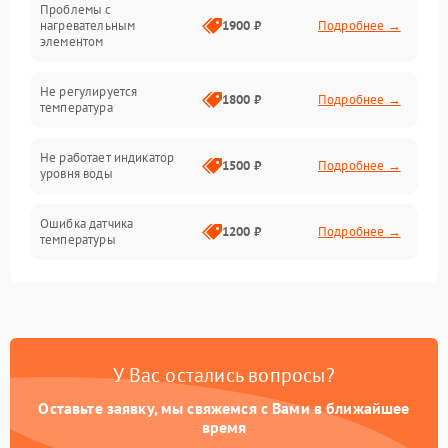
Проблемы с
Механика
нагревательным
1900 ₽
Подробнее →
элементом
Не регулируется
1800 ₽
Подробнее →
температура
Не работает индикатор
1500 ₽
Подробнее →
уровня воды
Ошибка датчика
1200 ₽
Подробнее →
температуры
Не работает индикатор
1000 ₽
Подробнее →
Ошибка платы управления
1500 ₽
Подробнее →
У Вас остались вопросы?
Сбой режима работы
1200 ₽
Подробнее →
Оставьте заявку, мы свяжемся с Вами в ближайшее
время
Не сохраняет настройки
1200 ₽
Подробнее →