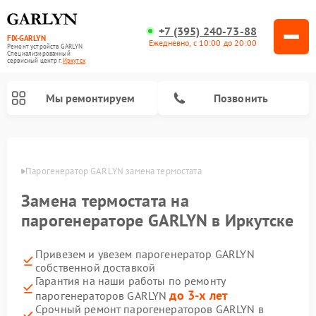
+7 (395) 240-73-88
FIX-GARLYN
Ежедневно, с 10:00 до 20:00
Ремонт устройств GARLYN
Специализированный
cервисный центр г.
Иркутск
Мы ремонтируем
Позвонить
утске
Парогенератор GARLYN замена термостата
Замена термостата на
парогенераторе GARLYN в Иркутске
Привезем и увезем парогенератор GARLYN
собственной доставкой
Гарантия на наши работы по ремонту
Ремонт роботов-стеклоочистителей GARLYN
Ремонт посудомоечных машин GARLYN
Ремонт винных шкафов GARLYN
Ремонт климатических комплексов GARLYN
Ремонт вертикальных пылесосов GARLYN
Ремонт роботов-пылесосов GARLYN
Ремонт микроволновых печей GARLYN
до 3-х лет
парогенераторов GARLYN
Срочный ремонт парогенераторов GARLYN в