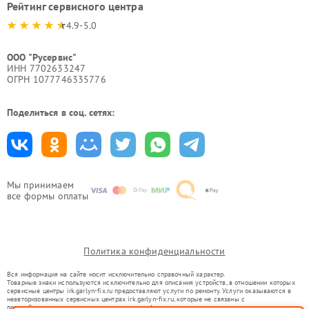
Рейтинг сервисного центра
4.9-5.0
ООО "Русервис"
ИНН 7702633247
ОГРН 1077746335776
Поделиться в соц. сетях:
Мы принимаем
все формы оплаты
Политика конфиденциальности
Вся информация на сайте носит исключительно справочный характер.
Товарные знаки используются исключительно для описания устройств, в отношении которых
сервисные центры irk.garlyn-fix.ru предоставляют услуги по ремонту. Услуги оказываются в
неавторизованных сервисных центрах irk.garlyn-fix.ru, которые не связаны с
правообладателями товарных знаков или их официальными представителями.