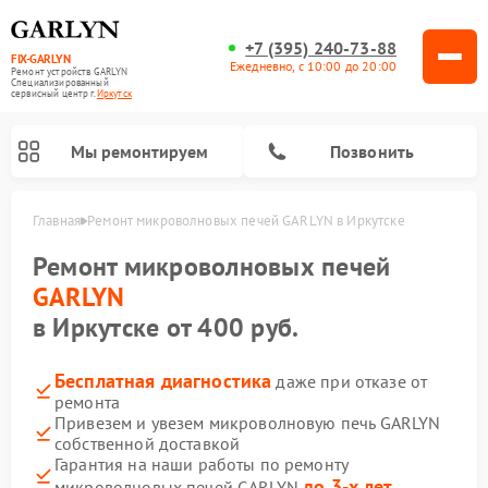
+7 (395) 240-73-88
FIX-GARLYN
Ежедневно, с 10:00 до 20:00
Ремонт устройств GARLYN
Специализированный
cервисный центр г.
Иркутск
Мы ремонтируем
Позвонить
Главная
Ремонт микроволновых печей GARLYN в Иркутске
Ремонт микроволновых печей
GARLYN
в Иркутске от 400 руб.
Бесплатная диагностика
даже при отказе от
ремонта
Привезем и увезем микроволновую печь GARLYN
собственной доставкой
Ремонт вертикальных пылесосов GARLYN
Ремонт винных шкафов GARLYN
Ремонт роботов-стеклоочистителей GARLYN
Ремонт климатических комплексов GARLYN
Ремонт роботов-пылесосов GARLYN
Ремонт посудомоечных машин GARLYN
Ремонт парогенераторов GARLYN
Гарантия на наши работы по ремонту
до 3-х лет
микроволновых печей GARLYN