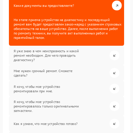
Какие документы вы предоставляете?
На этапе приема устройства на диагностику и последующий
ремонт вам будет предоставлен заказ-наряд с указанием страховых
обязательств на ваше устройство. Далее, после выполнения работ
по ремонту техники, вы получите акт выполненных работ и
гарантийный талон.
Я уже знаю в чем неисправность и какой
ремонт необходим. Для чего проводить
диагностику?
Мне нужен срочный ремонт. Сможете
сделать?
Я хочу, чтобы мое устройство
ремонтировали при мне.
Я хочу, чтобы мое устройство
ремонтировалось только оригинальными
запчастями.
Как я узнаю, что мое устройство готово?