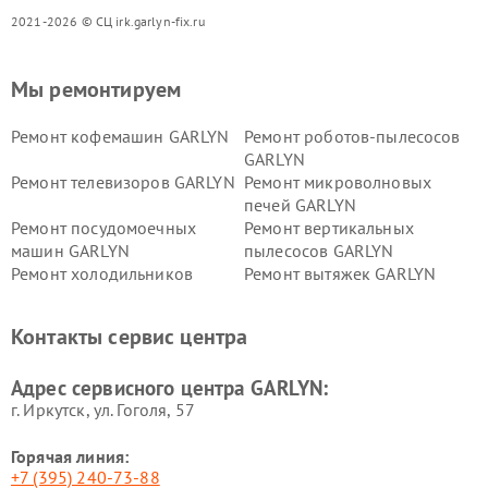
2021-2026 © СЦ irk.garlyn-fix.ru
Мы ремонтируем
Ремонт кофемашин GARLYN
Ремонт роботов-пылесосов
GARLYN
Ремонт телевизоров GARLYN
Ремонт микроволновых
печей GARLYN
Ремонт посудомоечных
Ремонт вертикальных
машин GARLYN
пылесосов GARLYN
Ремонт холодильников
Ремонт вытяжек GARLYN
GARLYN
Ремонт роботов-
Ремонт кондиционеров
Контакты сервис центра
стеклоочистителей GARLYN
GARLYN
Ремонт парогенераторов
Ремонт проекторов GARLYN
Адрес сервисного центра GARLYN:
GARLYN
г. Иркутск, ул. ​Гоголя, 57
Горячая линия:
+7 (395) 240-73-88