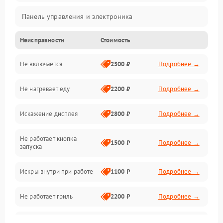
Панель управления и электроника
Неисправности
Стоимость
Дверца и корпус
Не включается
2500 ₽
Подробнее →
Механика и внутренние элементы
Не нагревает еду
2200 ₽
Подробнее →
Механические повреждения
Искажение дисплея
2800 ₽
Подробнее →
Питание и запуск
Не работает кнопка
Нагрев и приготовление
1500 ₽
Подробнее →
запуска
Программное обеспечение
Искры внутри при работе
1100 ₽
Подробнее →
Не работает гриль
2200 ₽
Подробнее →
Перегрев или отключение