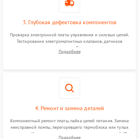
3. Глубокая дефектовка компонентов
Проверка электронной платы управления и силовых цепей.
Тестирование электромагнитных клапанов, датчиков
температуры и расходомера. Оценка степени износа
Подробнее
жерновов кофемолки, уплотнительных колец гидросистемы
и шестерней редуктора.
4. Ремонт и замена деталей
Компонентный ремонт платы, пайка цепей питания. Замена
неисправной помпы, перегоревшего термоблока или тупых
жерновов. Установка новых силиконовых уплотнителей (O-
Подробнее