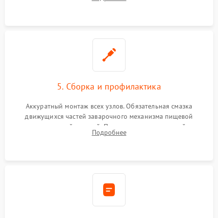
ring) и тефлоновых трубок для надежного устранения
протечек.
5. Сборка и профилактика
Аккуратный монтаж всех узлов. Обязательная смазка
движущихся частей заварочного механизма пищевой
силиконовой смазкой. Проведение программной
Подробнее
декальцинации и очистки системы от кофейных масел.
Надежная фиксация всех соединений.