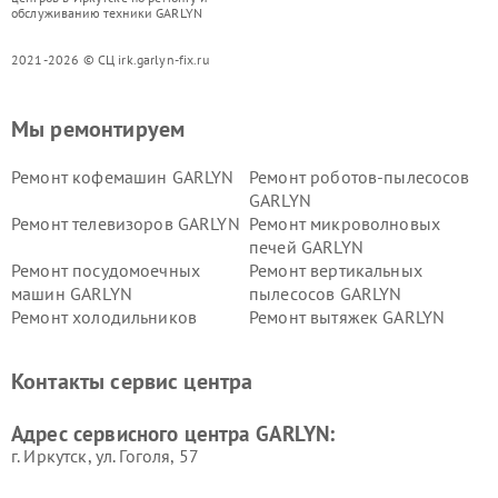
обслуживанию техники GARLYN
2021-2026 © СЦ irk.garlyn-fix.ru
Мы ремонтируем
Ремонт кофемашин GARLYN
Ремонт роботов-пылесосов
GARLYN
Ремонт телевизоров GARLYN
Ремонт микроволновых
печей GARLYN
Ремонт посудомоечных
Ремонт вертикальных
машин GARLYN
пылесосов GARLYN
Ремонт холодильников
Ремонт вытяжек GARLYN
GARLYN
Ремонт роботов-
Ремонт кондиционеров
Контакты сервис центра
стеклоочистителей GARLYN
GARLYN
Ремонт парогенераторов
Ремонт проекторов GARLYN
Адрес сервисного центра GARLYN:
GARLYN
г. Иркутск, ул. ​Гоголя, 57