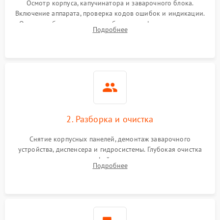
Осмотр корпуса, капучинатора и заварочного блока.
Включение аппарата, проверка кодов ошибок и индикации.
Оценка работы помпы, термоблока и кофемолки на слух.
Подробнее
Измерение температуры и давления воды для выявления
локализации поломки.
2. Разборка и очистка
Снятие корпусных панелей, демонтаж заварочного
устройства, диспенсера и гидросистемы. Глубокая очистка
внутренних узлов от кофейных масел, жмыха и накипи.
Подробнее
Промывка дренажных каналов и фильтров с использованием
специализированной химии.