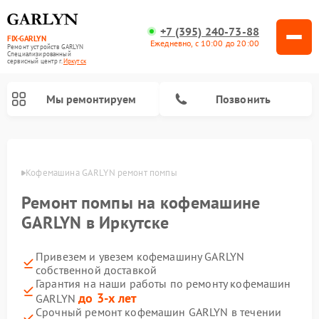
+7 (395) 240-73-88
FIX-GARLYN
Ежедневно, с 10:00 до 20:00
Ремонт устройств GARLYN
Специализированный
cервисный центр г.
Иркутск
Мы ремонтируем
Позвонить
утске
Кофемашина GARLYN ремонт помпы
Ремонт помпы на кофемашине
GARLYN в Иркутске
Привезем и увезем кофемашину GARLYN
собственной доставкой
Гарантия на наши работы по ремонту кофемашин
Ремонт вертикальных пылесосов GARLYN
Ремонт роботов-пылесосов GARLYN
Ремонт микроволновых печей GARLYN
Ремонт винных шкафов GARLYN
Ремонт роботов-стеклоочистителей GARLYN
Ремонт климатических комплексов GARLYN
Ремонт посудомоечных машин GARLYN
Ремонт парогенераторов GARLYN
до 3-х лет
GARLYN
Срочный ремонт кофемашин GARLYN в течении