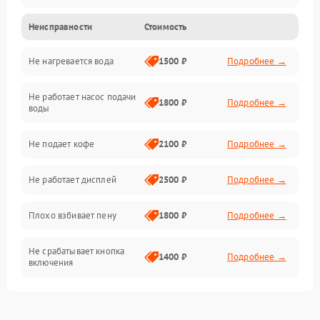
Неисправности
Стоимость
Прочие неисправности
Не нагревается вода
1500 ₽
Подробнее →
Включение и работа
Не работает насос подачи
Проблемы с водой
1800 ₽
Подробнее →
воды
Проблемы с капучинатором и паром
Не подает кофе
2100 ₽
Подробнее →
Управление и электроника
Не работает дисплей
2500 ₽
Подробнее →
Программное обеспечение
Плохо взбивает пену
1800 ₽
Подробнее →
Не срабатывает кнопка
1400 ₽
Подробнее →
включения
Запах гари при работе
1800 ₽
Подробнее →