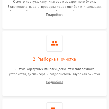
Осмотр корпуса, капучинатора и заварочного блока.
Включение аппарата, проверка кодов ошибок и индикации.
Оценка работы помпы, термоблока и кофемолки на слух.
Подробнее
Измерение температуры и давления воды для выявления
локализации поломки.
2. Разборка и очистка
Снятие корпусных панелей, демонтаж заварочного
устройства, диспенсера и гидросистемы. Глубокая очистка
внутренних узлов от кофейных масел, жмыха и накипи.
Подробнее
Промывка дренажных каналов и фильтров с использованием
специализированной химии.