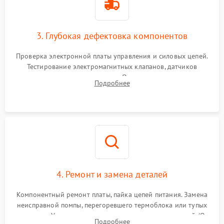
3. Глубокая дефектовка компонентов
Проверка электронной платы управления и силовых цепей.
Тестирование электромагнитных клапанов, датчиков
температуры и расходомера. Оценка степени износа
Подробнее
жерновов кофемолки, уплотнительных колец гидросистемы
и шестерней редуктора.
4. Ремонт и замена деталей
Компонентный ремонт платы, пайка цепей питания. Замена
неисправной помпы, перегоревшего термоблока или тупых
жерновов. Установка новых силиконовых уплотнителей (O-
Подробнее