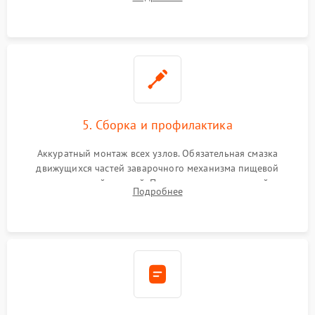
ring) и тефлоновых трубок для надежного устранения
протечек.
5. Сборка и профилактика
Аккуратный монтаж всех узлов. Обязательная смазка
движущихся частей заварочного механизма пищевой
силиконовой смазкой. Проведение программной
Подробнее
декальцинации и очистки системы от кофейных масел.
Надежная фиксация всех соединений.