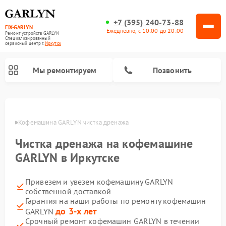
+7 (395) 240-73-88
FIX-GARLYN
Ежедневно, с 10:00 до 20:00
Ремонт устройств GARLYN
Специализированный
cервисный центр г.
Иркутск
Мы ремонтируем
Позвонить
утске
Кофемашина GARLYN чистка дренажа
Чистка дренажа на кофемашине
GARLYN в Иркутске
Привезем и увезем кофемашину GARLYN
собственной доставкой
Гарантия на наши работы по ремонту кофемашин
Ремонт вертикальных пылесосов GARLYN
Ремонт роботов-пылесосов GARLYN
Ремонт микроволновых печей GARLYN
Ремонт винных шкафов GARLYN
Ремонт роботов-стеклоочистителей GARLYN
Ремонт климатических комплексов GARLYN
Ремонт посудомоечных машин GARLYN
Ремонт парогенераторов GARLYN
до 3-х лет
GARLYN
Срочный ремонт кофемашин GARLYN в течении