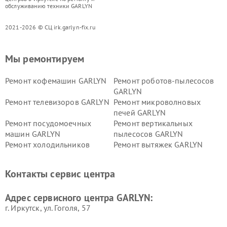
обслуживанию техники GARLYN
2021-2026 © СЦ irk.garlyn-fix.ru
Мы ремонтируем
Ремонт кофемашин GARLYN
Ремонт роботов-пылесосов
GARLYN
Ремонт телевизоров GARLYN
Ремонт микроволновых
печей GARLYN
Ремонт посудомоечных
Ремонт вертикальных
машин GARLYN
пылесосов GARLYN
Ремонт холодильников
Ремонт вытяжек GARLYN
GARLYN
Ремонт роботов-
Ремонт кондиционеров
Контакты сервис центра
стеклоочистителей GARLYN
GARLYN
Ремонт парогенераторов
Ремонт проекторов GARLYN
Адрес сервисного центра GARLYN:
GARLYN
г. Иркутск, ул. ​Гоголя, 57