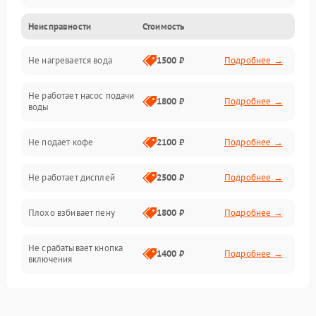
Неисправности
Стоимость
Прочие неисправности
Не нагревается вода
1500 ₽
Подробнее →
Включение и работа
Не работает насос подачи
Проблемы с водой
1800 ₽
Подробнее →
воды
Проблемы с капучинатором и паром
Не подает кофе
2100 ₽
Подробнее →
Управление и электроника
Не работает дисплей
2500 ₽
Подробнее →
Программное обеспечение
Плохо взбивает пену
1800 ₽
Подробнее →
Не срабатывает кнопка
1400 ₽
Подробнее →
включения
Запах гари при работе
1800 ₽
Подробнее →