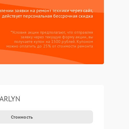
ении заявки на ремонт техники через сайт,
действует персональная бессрочная скидка
*Условия акции предполагают, что отправляя
заявку через текущую форму акции, вы
получаете купон на 1500 рублей. Купоном
можно оплатить до 25% от стоимости ремонта
GARLYN
Стоимость