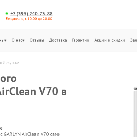
+7 (395) 240-73-88
Ежедневно, с 10:00 до 20:00
ны
О нас
Отзывы
Доставка
Гарантии
Акции и скидки
Зая
в Иркутске
ого
irClean V70 в
е
с GARLYN AirClean V70 сами