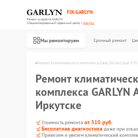
FIX-GARLYN
Ремонт устройств GARLYN
Специализированный cервисный центр г.
Иркутск
Мы ремонтируем
Срочный ремонт
Це
 GARLYN в Иркутске
Ремонт климатического комплекса GARLYN AirClean V70 
Ремонт климатическ
комплекса GARLYN A
Иркутске
от 510 руб.
Стоимость ремонта
Бесплатная диагностика
даже при отказ
Привезем и увезем климатический комплек
Ремонт роботов-пылесосов GARLYN
Ремонт микроволновых печей GARLYN
Ремонт посудомоечных машин GARLYN
Ремонт вертикальных пылесосов GARLYN
Ремонт холодильников GARLYN
Ремонт роботов-стеклоочистителей GARLYN
Ремонт кондиционеров GARLYN
Ремонт парогенераторов GARLYN
Ремонт винных шкафов GARLYN